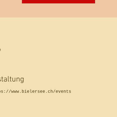
0
staltung
ps://www.bielersee.ch/events